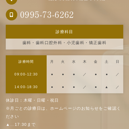
0995-73-6262
診療科目
歯科・歯科口腔外科・小児歯科・矯正歯科
診療時間
月
火
水
木
金
土
日
09:00-12:30
●
●
●
／
●
●
／
14:00-18:30
●
●
●
／
●
▲
／
休診日：木曜・日曜・祝日
※月ごとの診療日は、ホームページのお知らせをご確認く
ださい
▲…17:30まで