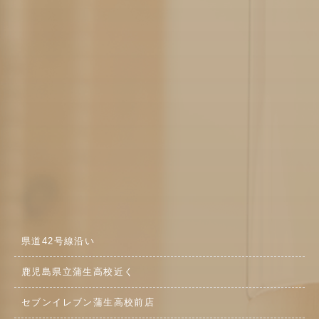
県道42号線沿い
鹿児島県立蒲生高校近く
セブンイレブン蒲生高校前店