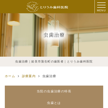
MENU
虫歯治療
虫歯治療｜姶良市蒲生町の歯医者｜とりうみ歯科医院
ホーム
診療案内
虫歯治療
当院の虫歯治療の特長
虫歯とは