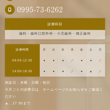
0995-73-6262
診療科目
歯科・歯科口腔外科・小児歯科・矯正歯科
診療時間
月
火
水
木
金
土
日
09:00-12:30
●
●
●
／
●
●
／
14:00-18:30
●
●
●
／
●
▲
／
休診日：木曜・日曜・祝日
※月ごとの診療日は、ホームページのお知らせをご確認く
ださい
▲…17:30まで